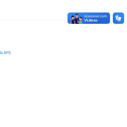
a API
).