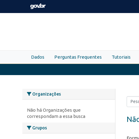
Skip to main content
Dados
Perguntas Frequentes
Tutoriais
Organizações
Não há Organizações que
correspondam a essa busca
Não
Grupos
Forma