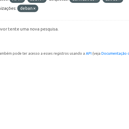
izações:
deban
avor tente uma nova pesquisa.
ambém pode ter acesso a esses registros usando a
API
(veja
Documentação d