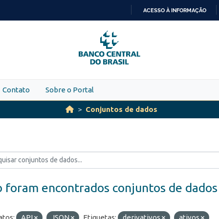
ACESSO À INFORMAÇÃO
IR
PARA
O
CONTEÚDO
Contato
Sobre o Portal
Conjuntos de dados
 foram encontrados conjuntos de dados
tos:
API
JSON
Etiquetas:
derivativos
ativos