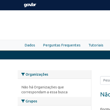
Skip to main content
Dados
Perguntas Frequentes
Tutoriais
Organizações
Não há Organizações que
correspondam a essa busca
Não
Grupos
Forma