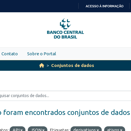
ACESSO À INFORMAÇÃO
IR
PARA
O
CONTEÚDO
Contato
Sobre o Portal
Conjuntos de dados
 foram encontrados conjuntos de dados
tos:
API
JSON
Etiquetas:
derivativos
ativos