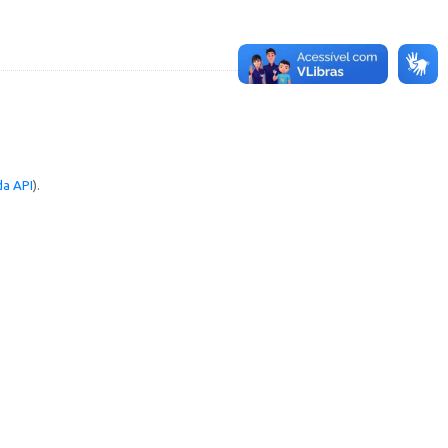
a API
).