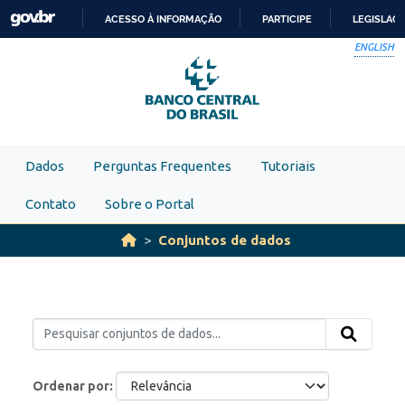
Skip to main content
ACESSO À INFORMAÇÃO
PARTICIPE
LEGISLAÇ
IR
ENGLISH
PARA
O
CONTEÚDO
Dados
Perguntas Frequentes
Tutoriais
Contato
Sobre o Portal
Conjuntos de dados
Ordenar por