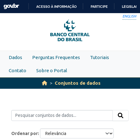
Skip to main content
ACESSO À INFORMAÇÃO
PARTICIPE
LEGISLAÇ
IR
ENGLISH
PARA
O
CONTEÚDO
Dados
Perguntas Frequentes
Tutoriais
Contato
Sobre o Portal
Conjuntos de dados
Ordenar por