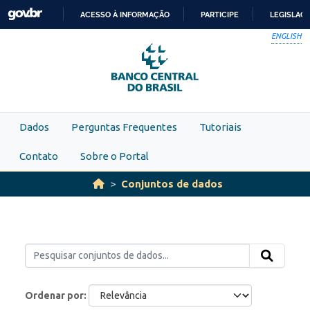
Skip to main content
ACESSO À INFORMAÇÃO
PARTICIPE
LEGISLAÇ
IR
ENGLISH
PARA
O
CONTEÚDO
Dados
Perguntas Frequentes
Tutoriais
Contato
Sobre o Portal
Conjuntos de dados
Ordenar por