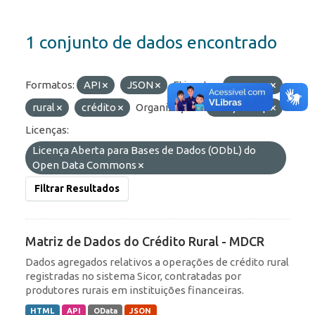
1 conjunto de dados encontrado
Formatos:
API
JSON
Etiquetas:
proagro
rural
crédito
Organizações:
BCB/Derop
Licenças:
Licença Aberta para Bases de Dados (ODbL) do
Open Data Commons
Filtrar Resultados
Matriz de Dados do Crédito Rural - MDCR
Dados agregados relativos a operações de crédito rural
registradas no sistema Sicor, contratadas por
produtores rurais em instituições financeiras.
HTML
API
OData
JSON