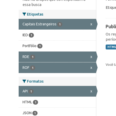
essa busca
Etiqu
Etiquetas
Capitais Estrangeiros
x
1
Publ
Os re
IED
1
perío
Portfólio
1
HTM
RDE
x
1
Você t
ROF
x
1
Formatos
API
x
1
HTML
1
JSON
1