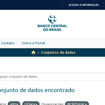
ACESSO À INFORMAÇÃO
IR
PARA
O
CONTEÚDO
Contato
Sobre o Portal
Conjuntos de dados
onjunto de dados encontrado
tos:
API
OData
Organizações:
BCB/Dstat