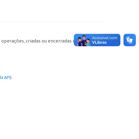
e operações, criadas ou encerradas em cada
a API
).