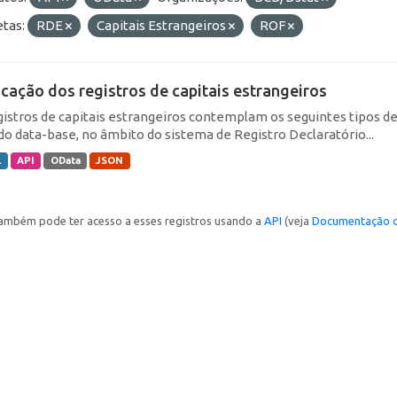
etas:
RDE
Capitais Estrangeiros
ROF
icação dos registros de capitais estrangeiros
gistros de capitais estrangeiros contemplam os seguintes tipos d
do data-base, no âmbito do sistema de Registro Declaratório...
L
API
OData
JSON
ambém pode ter acesso a esses registros usando a
API
(veja
Documentação d