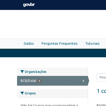
Skip to main content
Dados
Perguntas Frequentes
Tutoriais
Organizações
BCB/Dstat
x
1
1 c
Grupos
Forma
Não há Grupos que correspondam a