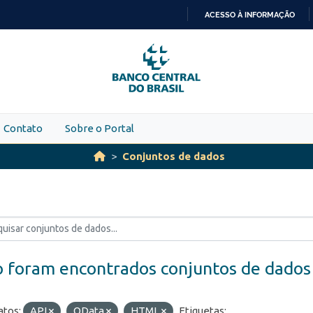
ACESSO À INFORMAÇÃO
IR
PARA
O
CONTEÚDO
Contato
Sobre o Portal
Conjuntos de dados
 foram encontrados conjuntos de dados
tos:
API
OData
HTML
Etiquetas: