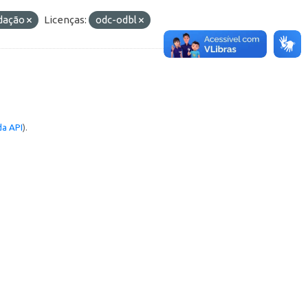
idação
Licenças:
odc-odbl
a API
).