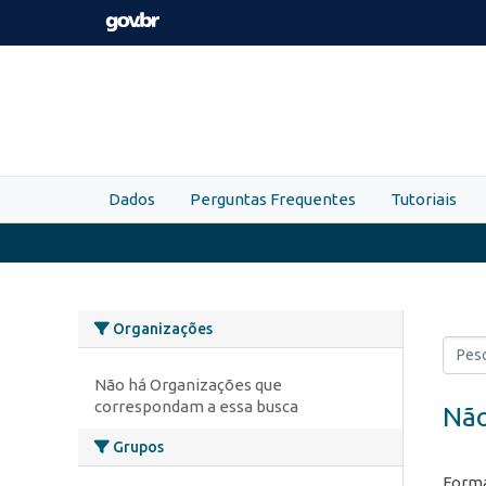
Skip to main content
Dados
Perguntas Frequentes
Tutoriais
Organizações
Não há Organizações que
correspondam a essa busca
Não
Grupos
Forma