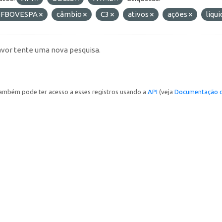
FBOVESPA
câmbio
C3
ativos
ações
liqu
avor tente uma nova pesquisa.
ambém pode ter acesso a esses registros usando a
API
(veja
Documentação d