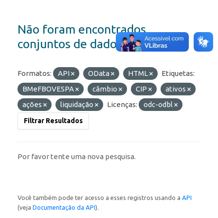
Não foram encontrados
conjuntos de dados
Formatos:
API
OData
HTML
Etiquetas:
BMeFBOVESPA
câmbio
CIP
ativos
ações
liquidação
Licenças:
odc-odbl
Filtrar Resultados
Por favor tente uma nova pesquisa.
Você também pode ter acesso a esses registros usando a
API
(veja
Documentação da API
).