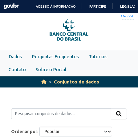
Skip to main content
ACESSO À INFORMAÇÃO
PARTICIPE
LEGISLAÇ
IR
ENGLISH
PARA
O
CONTEÚDO
Dados
Perguntas Frequentes
Tutoriais
Contato
Sobre o Portal
Conjuntos de dados
Ordenar por