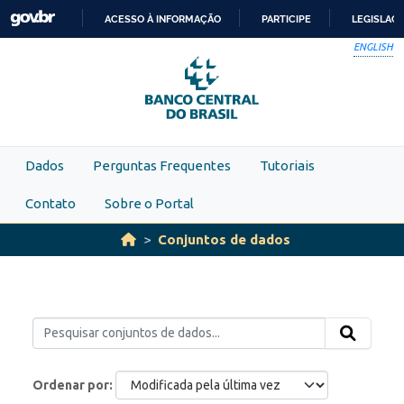
Skip to main content
ACESSO À INFORMAÇÃO
PARTICIPE
LEGISLAÇ
IR
ENGLISH
PARA
O
CONTEÚDO
Dados
Perguntas Frequentes
Tutoriais
Contato
Sobre o Portal
Conjuntos de dados
Ordenar por