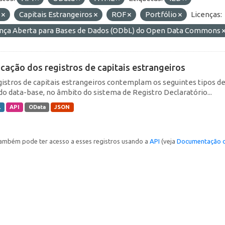
E
Capitais Estrangeiros
ROF
Portfólio
Licenças:
ença Aberta para Bases de Dados (ODbL) do Open Data Commons
icação dos registros de capitais estrangeiros
gistros de capitais estrangeiros contemplam os seguintes tipos d
do data-base, no âmbito do sistema de Registro Declaratório...
L
API
OData
JSON
ambém pode ter acesso a esses registros usando a
API
(veja
Documentação d