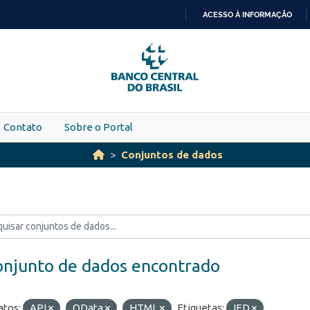
ACESSO À INFORMAÇÃO
IR
PARA
O
CONTEÚDO
Contato
Sobre o Portal
Conjuntos de dados
onjunto de dados encontrado
tos:
API
OData
HTML
Etiquetas:
IED