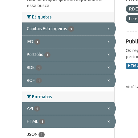
essa busca
RD
Etiquetas
Lic
Capitais Estrangeiros
x
1
Publ
IED
x
1
Os re
Portfólio
x
1
perío
HTM
RDE
x
1
ROF
x
1
Você t
Formatos
API
x
1
HTML
x
1
JSON
1