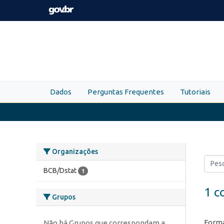
Skip to main content
Dados
Perguntas Frequentes
Tutoriais
Organizações
BCB/Dstat
1
1 c
Grupos
Forma
Não há Grupos que correspondam a