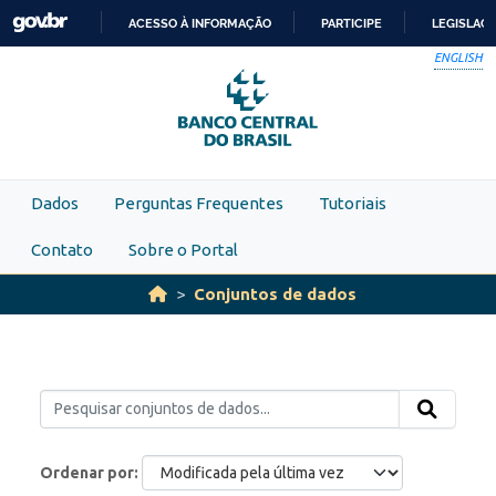
Skip to main content
ACESSO À INFORMAÇÃO
PARTICIPE
LEGISLAÇ
IR
ENGLISH
PARA
O
CONTEÚDO
Dados
Perguntas Frequentes
Tutoriais
Contato
Sobre o Portal
Conjuntos de dados
Ordenar por