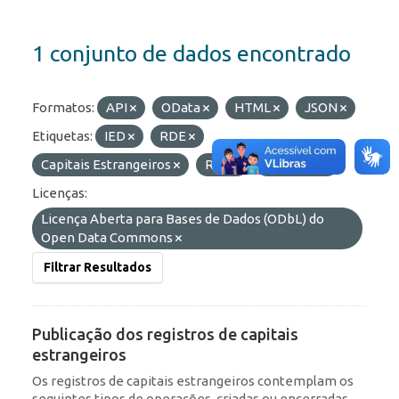
1 conjunto de dados encontrado
Formatos:
API
OData
HTML
JSON
Etiquetas:
IED
RDE
Capitais Estrangeiros
ROF
Portfólio
Licenças:
Licença Aberta para Bases de Dados (ODbL) do
Open Data Commons
Filtrar Resultados
Publicação dos registros de capitais
estrangeiros
Os registros de capitais estrangeiros contemplam os
seguintes tipos de operações, criadas ou encerradas