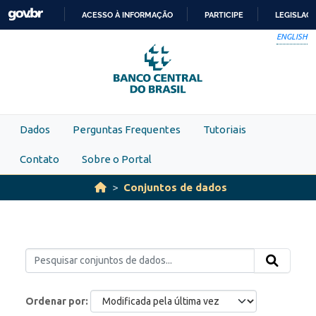
Skip to main content
ACESSO À INFORMAÇÃO
PARTICIPE
LEGISLAÇ
IR
ENGLISH
PARA
O
CONTEÚDO
Dados
Perguntas Frequentes
Tutoriais
Contato
Sobre o Portal
Conjuntos de dados
Ordenar por