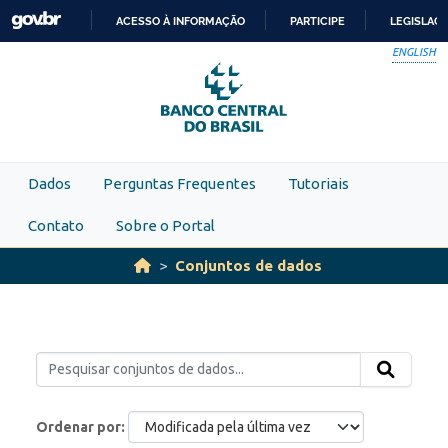
Skip to main content
ACESSO À INFORMAÇÃO
PARTICIPE
LEGISLAÇ
IR
ENGLISH
PARA
O
CONTEÚDO
Dados
Perguntas Frequentes
Tutoriais
Contato
Sobre o Portal
Conjuntos de dados
Ordenar por