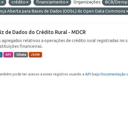
l
crédito
financiamento
Organizações:
BCB/Dero
ença Aberta para Bases de Dados (ODbL) do Open Data Commons
iz de Dados do Crédito Rural - MDCR
 agregados relativos a operações de crédito rural registradas no s
stituições financeiras.
L
API
OData
JSON
ambém pode ter acesso a esses registros usando a
API
(veja
Documentação d