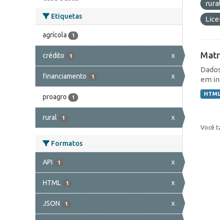
rura
Etiquetas
Lic
agrícola
1
Matr
crédito
x
1
Dados
financiamento
x
1
em in
HTM
proagro
1
rural
x
1
Você t
Formatos
API
x
1
HTML
x
1
JSON
x
1