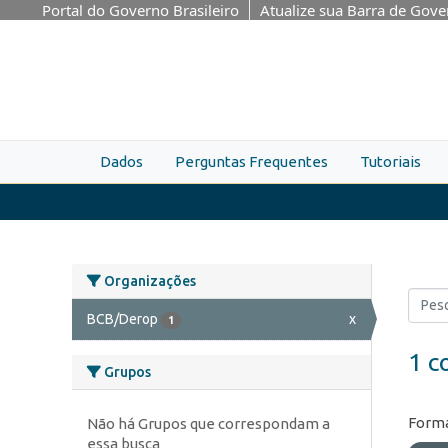
Skip to main content
Portal do Governo Brasileiro
Atualize sua Barra de Gov
Dados
Perguntas Frequentes
Tutoriais
Organizações
BCB/Derop
x
1
1 c
Grupos
Forma
Não há Grupos que correspondam a
essa busca