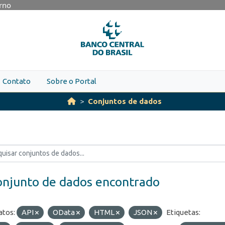
erno
Contato
Sobre o Portal
Conjuntos de dados
onjunto de dados encontrado
tos:
API
OData
HTML
JSON
Etiquetas: