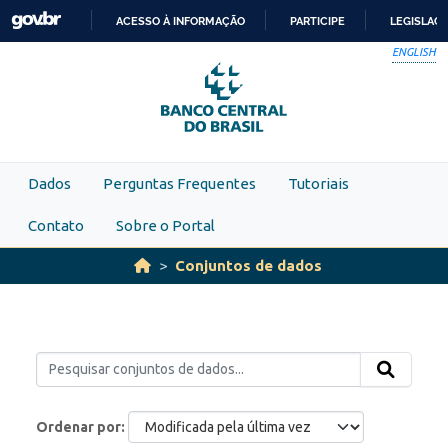
Skip to main content
ACESSO À INFORMAÇÃO
PARTICIPE
LEGISLAÇ
IR
ENGLISH
PARA
O
CONTEÚDO
Dados
Perguntas Frequentes
Tutoriais
Contato
Sobre o Portal
Conjuntos de dados
Ordenar por