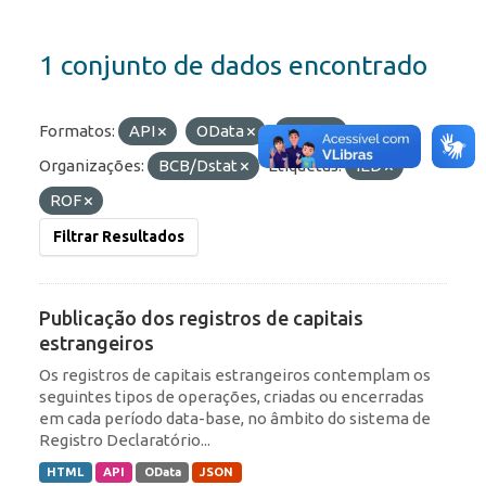
1 conjunto de dados encontrado
Formatos:
API
OData
JSON
Organizações:
BCB/Dstat
Etiquetas:
IED
ROF
Filtrar Resultados
Publicação dos registros de capitais
estrangeiros
Os registros de capitais estrangeiros contemplam os
seguintes tipos de operações, criadas ou encerradas
em cada período data-base, no âmbito do sistema de
Registro Declaratório...
HTML
API
OData
JSON