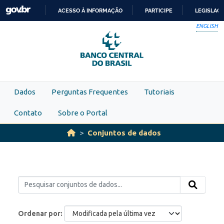
Skip to main content
ACESSO À INFORMAÇÃO
PARTICIPE
LEGISLAÇ
IR
ENGLISH
PARA
O
CONTEÚDO
Dados
Perguntas Frequentes
Tutoriais
Contato
Sobre o Portal
Conjuntos de dados
Ordenar por