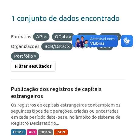
1 conjunto de dados encontrado
Formatos:
API
OData
JSON
HTML
Organizações:
BCB/Dstat
Etiquetas:
IED
Portfólio
Filtrar Resultados
Publicação dos registros de capitais
estrangeiros
Os registros de capitais estrangeiros contemplam os
seguintes tipos de operações, criadas ou encerradas
em cada período data-base, no âmbito do sistema de
Registro Declaratório...
HTML
API
OData
JSON