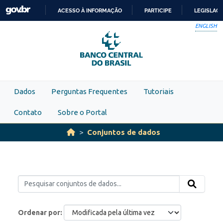
Skip to main content
ACESSO À INFORMAÇÃO
PARTICIPE
LEGISLAÇ
IR
ENGLISH
PARA
O
CONTEÚDO
Dados
Perguntas Frequentes
Tutoriais
Contato
Sobre o Portal
Conjuntos de dados
Ordenar por