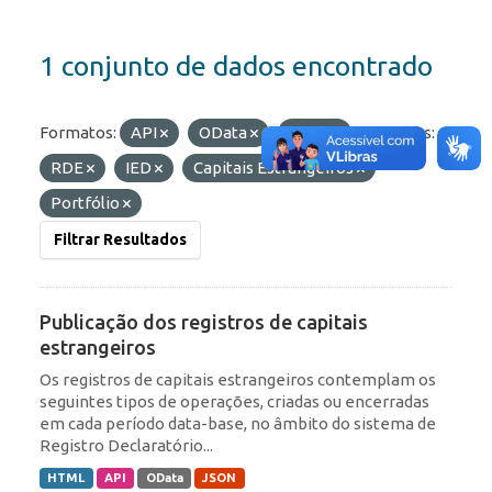
1 conjunto de dados encontrado
Formatos:
API
OData
JSON
Etiquetas:
RDE
IED
Capitais Estrangeiros
Portfólio
Filtrar Resultados
Publicação dos registros de capitais
estrangeiros
Os registros de capitais estrangeiros contemplam os
seguintes tipos de operações, criadas ou encerradas
em cada período data-base, no âmbito do sistema de
Registro Declaratório...
HTML
API
OData
JSON