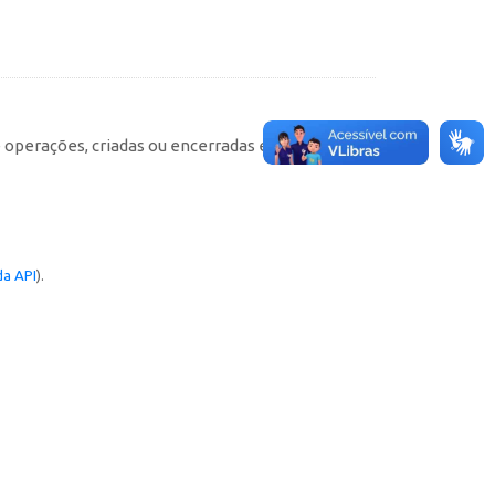
e operações, criadas ou encerradas em cada
a API
).