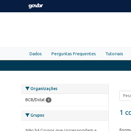
Skip to main content
Dados
Perguntas Frequentes
Tutoriais
Organizações
BCB/Dstat
1
1 c
Grupos
Forma
Não há Grupos que correspondam a