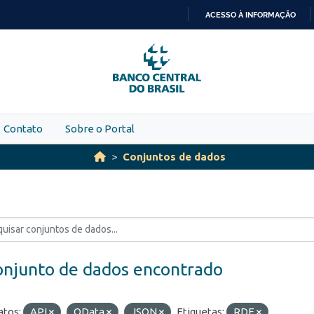
ACESSO À INFORMAÇÃO
IR
PARA
O
CONTEÚDO
Contato
Sobre o Portal
Conjuntos de dados
onjunto de dados encontrado
tos:
API
OData
JSON
Etiquetas:
RDE