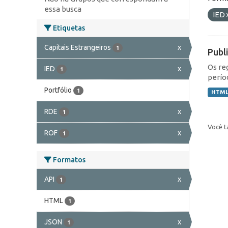
essa busca
IED
Etiquetas
Capitais Estrangeiros
x
1
Publ
Os re
IED
x
1
perío
Portfólio
1
HTM
RDE
x
1
Você t
ROF
x
1
Formatos
API
x
1
HTML
1
JSON
x
1