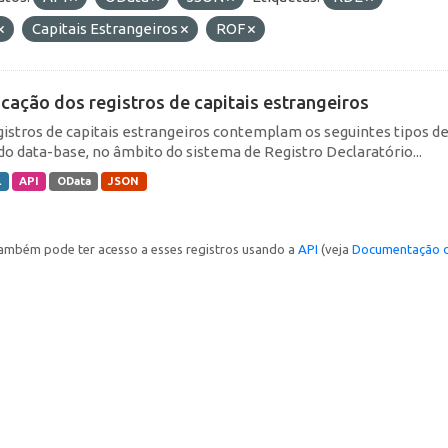
Capitais Estrangeiros
ROF
icação dos registros de capitais estrangeiros
gistros de capitais estrangeiros contemplam os seguintes tipos d
do data-base, no âmbito do sistema de Registro Declaratório...
L
API
OData
JSON
ambém pode ter acesso a esses registros usando a
API
(veja
Documentação d