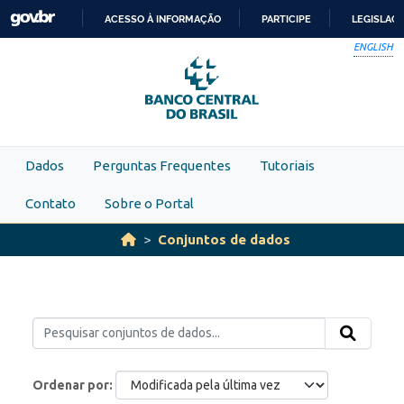
Skip to main content
ACESSO À INFORMAÇÃO
PARTICIPE
LEGISLAÇ
IR
ENGLISH
PARA
O
CONTEÚDO
Dados
Perguntas Frequentes
Tutoriais
Contato
Sobre o Portal
Conjuntos de dados
Ordenar por