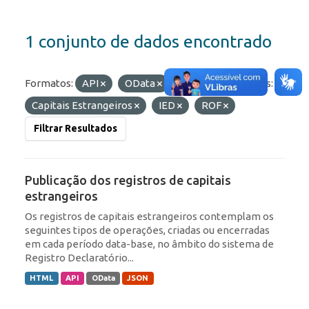
1 conjunto de dados encontrado
Formatos:
API
OData
JSON
Etiquetas:
Capitais Estrangeiros
IED
ROF
Filtrar Resultados
Publicação dos registros de capitais
estrangeiros
Os registros de capitais estrangeiros contemplam os
seguintes tipos de operações, criadas ou encerradas
em cada período data-base, no âmbito do sistema de
Registro Declaratório...
HTML
API
OData
JSON