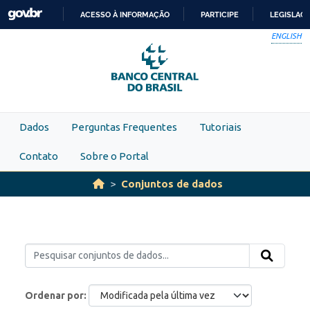
Skip to main content
ACESSO À INFORMAÇÃO
PARTICIPE
LEGISLAÇ
IR
ENGLISH
PARA
O
CONTEÚDO
Dados
Perguntas Frequentes
Tutoriais
Contato
Sobre o Portal
Conjuntos de dados
Ordenar por