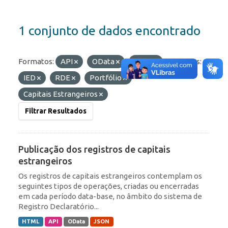
1 conjunto de dados encontrado
Formatos:
API
OData
JSON
Etiquetas:
IED
RDE
Portfólio
Capitais Estrangeiros
Filtrar Resultados
Publicação dos registros de capitais
estrangeiros
Os registros de capitais estrangeiros contemplam os
seguintes tipos de operações, criadas ou encerradas
em cada período data-base, no âmbito do sistema de
Registro Declaratório...
HTML
API
OData
JSON