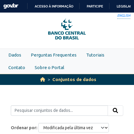
Skip to main content
ACESSO À INFORMAÇÃO
PARTICIPE
LEGISLAÇ
IR
ENGLISH
PARA
O
CONTEÚDO
Dados
Perguntas Frequentes
Tutoriais
Contato
Sobre o Portal
Conjuntos de dados
Ordenar por