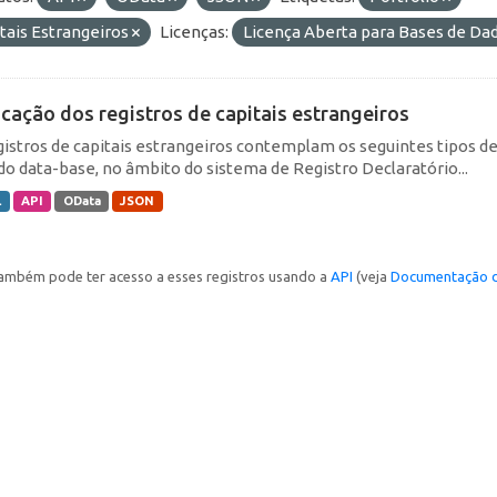
tais Estrangeiros
Licenças:
Licença Aberta para Bases de D
icação dos registros de capitais estrangeiros
gistros de capitais estrangeiros contemplam os seguintes tipos d
do data-base, no âmbito do sistema de Registro Declaratório...
L
API
OData
JSON
ambém pode ter acesso a esses registros usando a
API
(veja
Documentação d