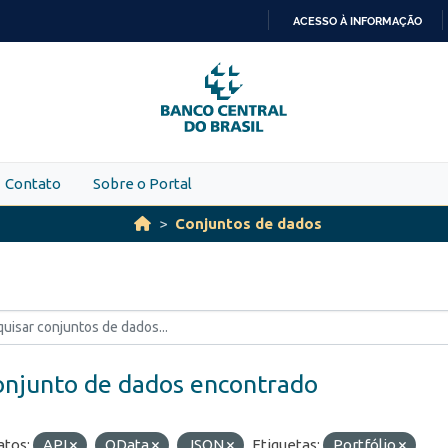
ACESSO À INFORMAÇÃO
IR
PARA
O
CONTEÚDO
Contato
Sobre o Portal
Conjuntos de dados
onjunto de dados encontrado
tos:
API
OData
JSON
Etiquetas:
Portfólio