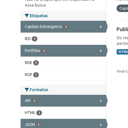
essa busca
Capi
Etiquetas
Capitais Estrangeiros
x
1
Publ
Os re
IED
1
perío
Portfólio
x
1
HTM
RDE
1
Você t
ROF
1
Formatos
API
x
1
HTML
1
JSON
x
1