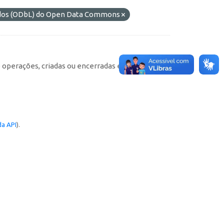
ados (ODbL) do Open Data Commons
e operações, criadas ou encerradas em cada
a API
).