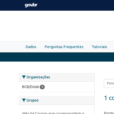
Skip to main content
Dados
Perguntas Frequentes
Tutoriais
Organizações
BCB/Dstat
1
1 c
Grupos
Forma
Não há Grupos que correspondam a