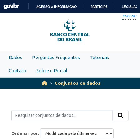
Skip to main content
ACESSO À INFORMAÇÃO
PARTICIPE
LEGISLAÇ
IR
ENGLISH
PARA
O
CONTEÚDO
Dados
Perguntas Frequentes
Tutoriais
Contato
Sobre o Portal
Conjuntos de dados
Ordenar por