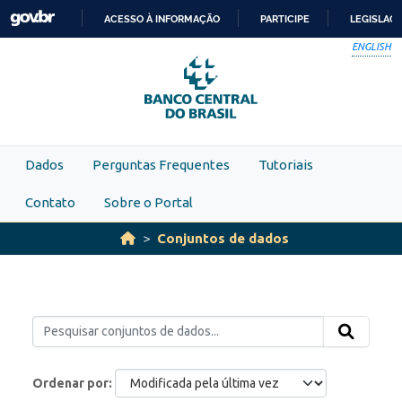
Skip to main content
ACESSO À INFORMAÇÃO
PARTICIPE
LEGISLAÇ
IR
ENGLISH
PARA
O
CONTEÚDO
Dados
Perguntas Frequentes
Tutoriais
Contato
Sobre o Portal
Conjuntos de dados
Ordenar por