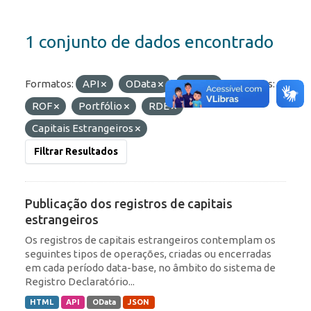
1 conjunto de dados encontrado
Formatos:
API
OData
JSON
Etiquetas:
ROF
Portfólio
RDE
Capitais Estrangeiros
Filtrar Resultados
Publicação dos registros de capitais
estrangeiros
Os registros de capitais estrangeiros contemplam os
seguintes tipos de operações, criadas ou encerradas
em cada período data-base, no âmbito do sistema de
Registro Declaratório...
HTML
API
OData
JSON