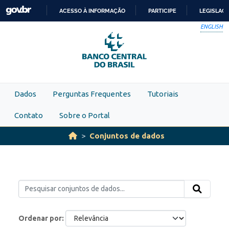
Skip to main content
ACESSO À INFORMAÇÃO
PARTICIPE
LEGISLAÇ
IR
ENGLISH
PARA
O
CONTEÚDO
Dados
Perguntas Frequentes
Tutoriais
Contato
Sobre o Portal
Conjuntos de dados
Ordenar por