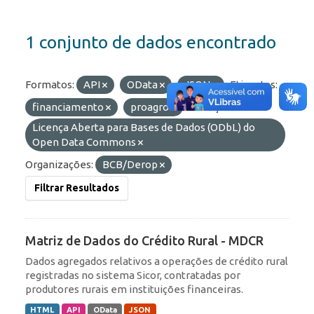
1 conjunto de dados encontrado
Formatos:
API
OData
JSON
Etiquetas:
financiamento
proagro
Licenças:
Licença Aberta para Bases de Dados (ODbL) do
Open Data Commons
Organizações:
BCB/Derop
Filtrar Resultados
Matriz de Dados do Crédito Rural - MDCR
Dados agregados relativos a operações de crédito rural
registradas no sistema Sicor, contratadas por
produtores rurais em instituições financeiras.
HTML
API
OData
JSON