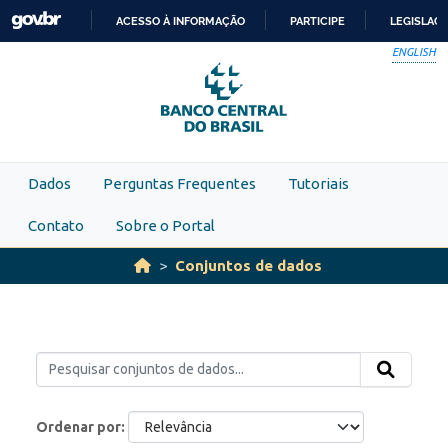
Skip to main content
ACESSO À INFORMAÇÃO
PARTICIPE
LEGISLAÇ
IR
ENGLISH
PARA
O
CONTEÚDO
Dados
Perguntas Frequentes
Tutoriais
Contato
Sobre o Portal
Conjuntos de dados
Ordenar por