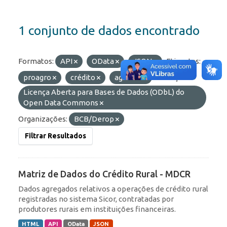
1 conjunto de dados encontrado
Formatos:
API
OData
JSON
Etiquetas:
proagro
crédito
agrícola
Licenças:
Licença Aberta para Bases de Dados (ODbL) do
Open Data Commons
Organizações:
BCB/Derop
Filtrar Resultados
Matriz de Dados do Crédito Rural - MDCR
Dados agregados relativos a operações de crédito rural
registradas no sistema Sicor, contratadas por
produtores rurais em instituições financeiras.
HTML
API
OData
JSON