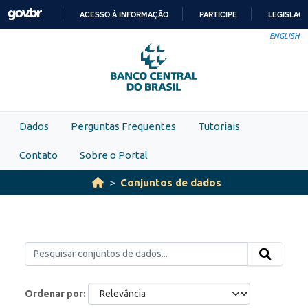
Skip to main content
ACESSO À INFORMAÇÃO
PARTICIPE
LEGISLAÇ
IR
ENGLISH
PARA
O
CONTEÚDO
Dados
Perguntas Frequentes
Tutoriais
Contato
Sobre o Portal
Conjuntos de dados
Ordenar por