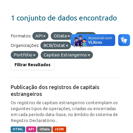
1 conjunto de dados encontrado
Formatos:
API
OData
HTML
Organizações:
BCB/Dstat
Etiquetas:
Portfólio
Capitais Estrangeiros
Filtrar Resultados
Publicação dos registros de capitais
estrangeiros
Os registros de capitais estrangeiros contemplam os
seguintes tipos de operações, criadas ou encerradas
em cada período data-base, no âmbito do sistema de
Registro Declaratório...
HTML
API
OData
JSON