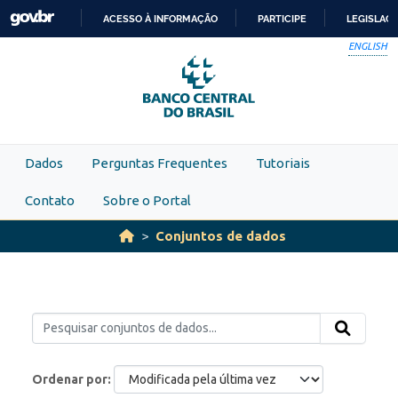
Skip to main content
ACESSO À INFORMAÇÃO
PARTICIPE
LEGISLAÇ
IR
ENGLISH
PARA
O
CONTEÚDO
Dados
Perguntas Frequentes
Tutoriais
Contato
Sobre o Portal
Conjuntos de dados
Ordenar por