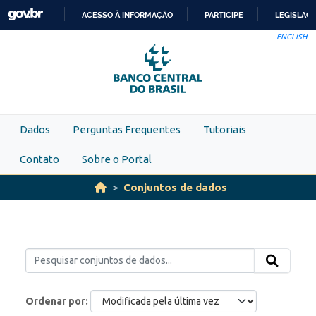
Skip to main content
ACESSO À INFORMAÇÃO
PARTICIPE
LEGISLAÇ
IR
ENGLISH
PARA
O
CONTEÚDO
Dados
Perguntas Frequentes
Tutoriais
Contato
Sobre o Portal
Conjuntos de dados
Ordenar por