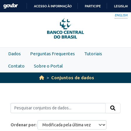
Skip to main content
ACESSO À INFORMAÇÃO
PARTICIPE
LEGISLAÇ
IR
ENGLISH
PARA
O
CONTEÚDO
Dados
Perguntas Frequentes
Tutoriais
Contato
Sobre o Portal
Conjuntos de dados
Ordenar por