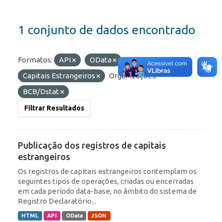
1 conjunto de dados encontrado
Formatos:
API
OData
Etiquetas:
Capitais Estrangeiros
Organizações:
BCB/Dstat
Filtrar Resultados
Publicação dos registros de capitais
estrangeiros
Os registros de capitais estrangeiros contemplam os
seguintes tipos de operações, criadas ou encerradas
em cada período data-base, no âmbito do sistema de
Registro Declaratório...
HTML
API
OData
JSON