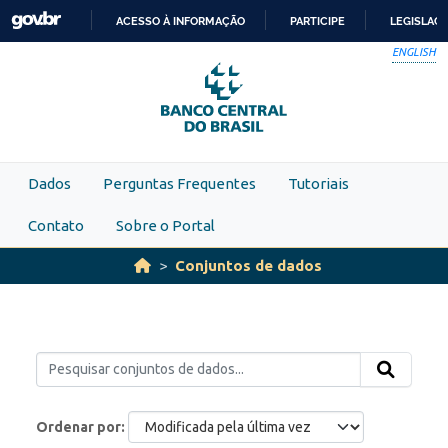
Skip to main content
ACESSO À INFORMAÇÃO
PARTICIPE
LEGISLAÇ
IR
ENGLISH
PARA
O
CONTEÚDO
Dados
Perguntas Frequentes
Tutoriais
Contato
Sobre o Portal
Conjuntos de dados
Ordenar por