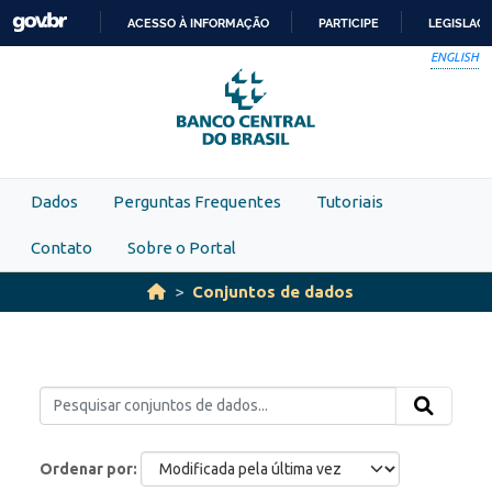
Skip to main content
ACESSO À INFORMAÇÃO
PARTICIPE
LEGISLAÇ
IR
ENGLISH
PARA
O
CONTEÚDO
Dados
Perguntas Frequentes
Tutoriais
Contato
Sobre o Portal
Conjuntos de dados
Ordenar por