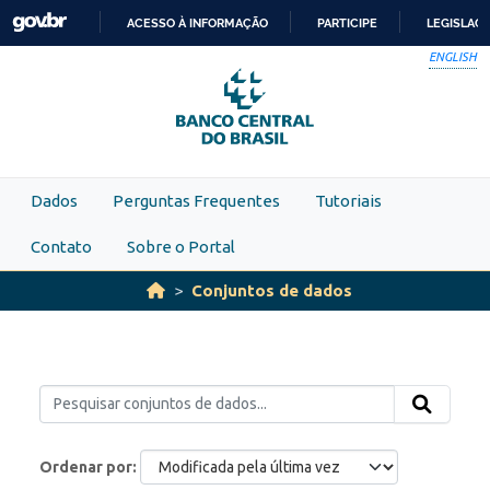
Skip to main content
ACESSO À INFORMAÇÃO
PARTICIPE
LEGISLAÇ
IR
ENGLISH
PARA
O
CONTEÚDO
Dados
Perguntas Frequentes
Tutoriais
Contato
Sobre o Portal
Conjuntos de dados
Ordenar por