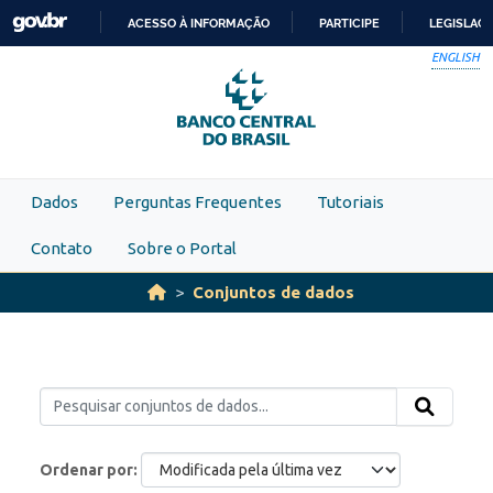
Skip to main content
ACESSO À INFORMAÇÃO
PARTICIPE
LEGISLAÇ
IR
ENGLISH
PARA
O
CONTEÚDO
Dados
Perguntas Frequentes
Tutoriais
Contato
Sobre o Portal
Conjuntos de dados
Ordenar por