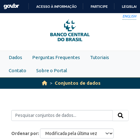
Skip to main content
ACESSO À INFORMAÇÃO
PARTICIPE
LEGISLAÇ
IR
ENGLISH
PARA
O
CONTEÚDO
Dados
Perguntas Frequentes
Tutoriais
Contato
Sobre o Portal
Conjuntos de dados
Ordenar por