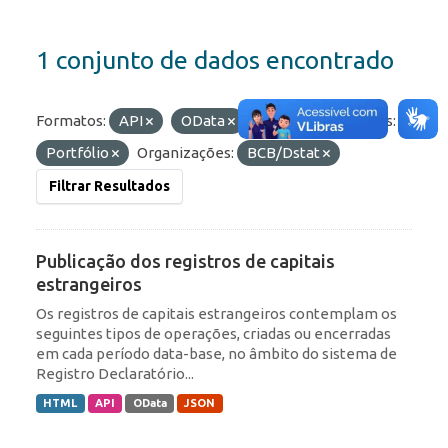
1 conjunto de dados encontrado
Formatos:
API
OData
JSON
Etiquetas:
Portfólio
Organizações:
BCB/Dstat
Filtrar Resultados
Publicação dos registros de capitais
estrangeiros
Os registros de capitais estrangeiros contemplam os
seguintes tipos de operações, criadas ou encerradas
em cada período data-base, no âmbito do sistema de
Registro Declaratório...
HTML
API
OData
JSON