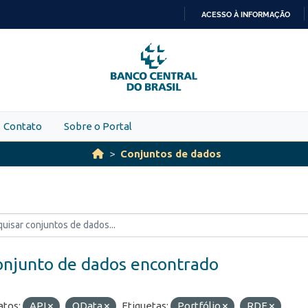
ACESSO À INFORMAÇÃO
IR
PARA
O
CONTEÚDO
Contato
Sobre o Portal
Conjuntos de dados
onjunto de dados encontrado
tos:
API
OData
Etiquetas:
Portfólio
RDE