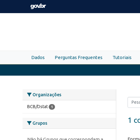
Skip to main content
Dados
Perguntas Frequentes
Tutoriais
Organizações
BCB/Dstat
1
1 c
Grupos
Forma
Não há Grupos que correspondam a