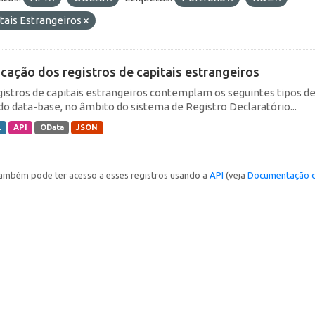
tais Estrangeiros
icação dos registros de capitais estrangeiros
gistros de capitais estrangeiros contemplam os seguintes tipos d
do data-base, no âmbito do sistema de Registro Declaratório...
L
API
OData
JSON
ambém pode ter acesso a esses registros usando a
API
(veja
Documentação d