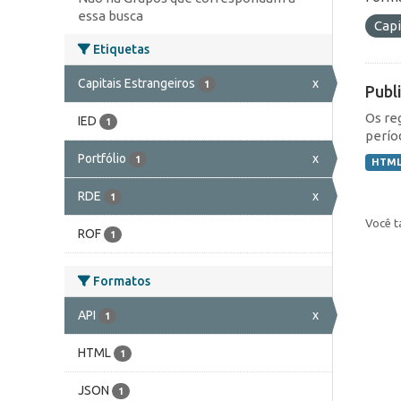
essa busca
Capi
Etiquetas
Capitais Estrangeiros
x
1
Publ
Os re
IED
1
perío
Portfólio
x
1
HTM
RDE
x
1
Você t
ROF
1
Formatos
API
x
1
HTML
1
JSON
1