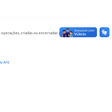
e operações, criadas ou encerradas em cada
a API
).