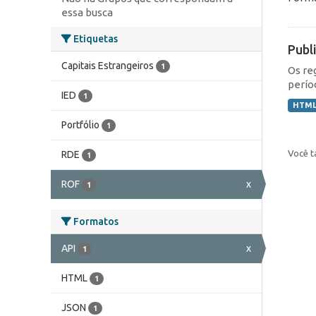
essa busca
Etiquetas
Publ
Capitais Estrangeiros
1
Os re
perío
IED
1
HTM
Portfólio
1
Você t
RDE
1
ROF
x
1
Formatos
API
x
1
HTML
1
JSON
1