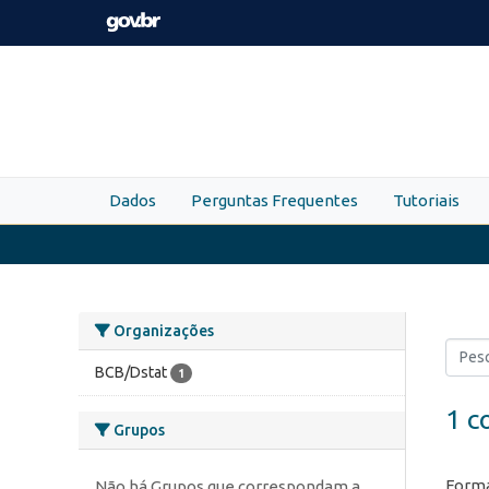
Skip to main content
Dados
Perguntas Frequentes
Tutoriais
Organizações
BCB/Dstat
1
1 c
Grupos
Forma
Não há Grupos que correspondam a