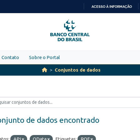
ACESSO À INFORMAÇÃO
IR
PARA
O
CONTEÚDO
Contato
Sobre o Portal
Conjuntos de dados
onjunto de dados encontrado
tos:
API
OData
Etiquetas:
ROF