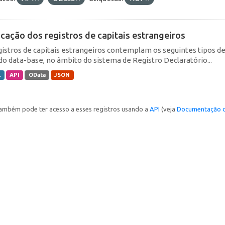
icação dos registros de capitais estrangeiros
gistros de capitais estrangeiros contemplam os seguintes tipos d
do data-base, no âmbito do sistema de Registro Declaratório...
L
API
OData
JSON
ambém pode ter acesso a esses registros usando a
API
(veja
Documentação d