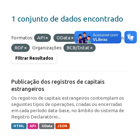
1 conjunto de dados encontrado
Formatos:
API
OData
HTML
Etiquetas:
ROF
Organizações:
BCB/Dstat
Filtrar Resultados
Publicação dos registros de capitais
estrangeiros
Os registros de capitais estrangeiros contemplam os
seguintes tipos de operações, criadas ou encerradas
em cada período data-base, no âmbito do sistema de
Registro Declaratório...
HTML
API
OData
JSON