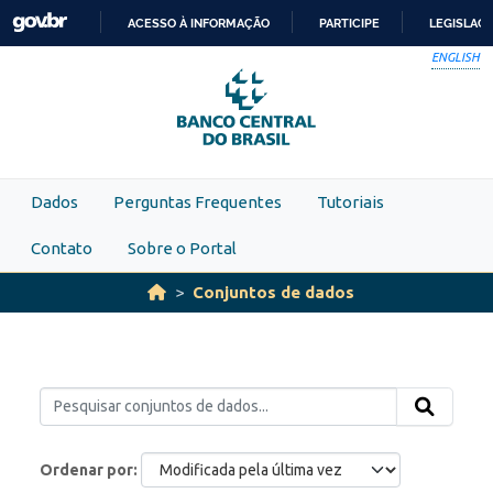
Skip to main content
ACESSO À INFORMAÇÃO
PARTICIPE
LEGISLAÇ
IR
ENGLISH
PARA
O
CONTEÚDO
Dados
Perguntas Frequentes
Tutoriais
Contato
Sobre o Portal
Conjuntos de dados
Ordenar por