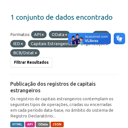
1 conjunto de dados encontrado
Formatos:
API
OData
Etiquetas:
ROF
IED
Capitais Estrangeiros
Organizações:
BCB/Dstat
Filtrar Resultados
Publicação dos registros de capitais
estrangeiros
Os registros de capitais estrangeiros contemplam os
seguintes tipos de operações, criadas ou encerradas
em cada período data-base, no âmbito do sistema de
Registro Declaratório...
HTML
API
OData
JSON