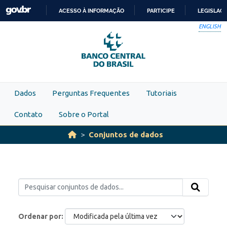
Skip to main content
ACESSO À INFORMAÇÃO
PARTICIPE
LEGISLAÇ
IR
ENGLISH
PARA
O
CONTEÚDO
Dados
Perguntas Frequentes
Tutoriais
Contato
Sobre o Portal
Conjuntos de dados
Ordenar por