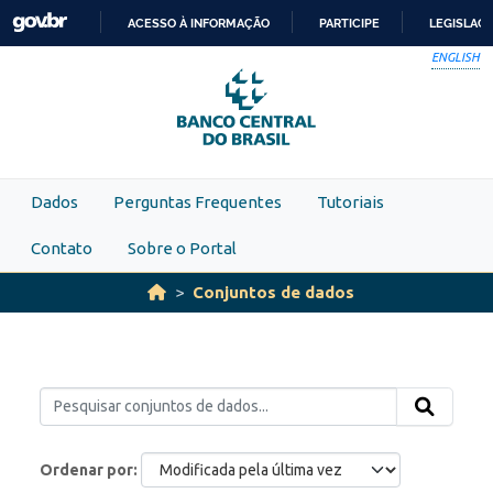
Skip to main content
ACESSO À INFORMAÇÃO
PARTICIPE
LEGISLAÇ
IR
ENGLISH
PARA
O
CONTEÚDO
Dados
Perguntas Frequentes
Tutoriais
Contato
Sobre o Portal
Conjuntos de dados
Ordenar por