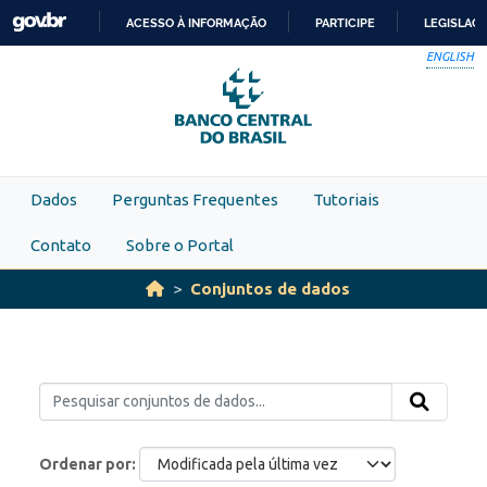
Skip to main content
ACESSO À INFORMAÇÃO
PARTICIPE
LEGISLAÇ
IR
ENGLISH
PARA
O
CONTEÚDO
Dados
Perguntas Frequentes
Tutoriais
Contato
Sobre o Portal
Conjuntos de dados
Ordenar por