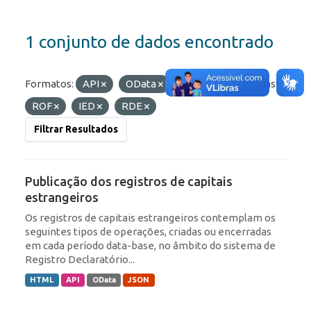
1 conjunto de dados encontrado
Formatos:
API
OData
HTML
Etiquetas:
ROF
IED
RDE
Filtrar Resultados
Publicação dos registros de capitais
estrangeiros
Os registros de capitais estrangeiros contemplam os
seguintes tipos de operações, criadas ou encerradas
em cada período data-base, no âmbito do sistema de
Registro Declaratório...
HTML
API
OData
JSON