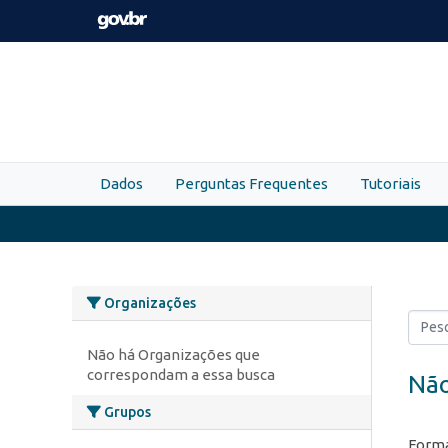
Skip to main content
Dados
Perguntas Frequentes
Tutoriais
Organizações
Não há Organizações que
correspondam a essa busca
Não
Grupos
Forma