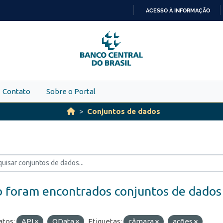
ACESSO À INFORMAÇÃO
IR
PARA
O
CONTEÚDO
Contato
Sobre o Portal
Conjuntos de dados
 foram encontrados conjuntos de dados
tos:
API
OData
Etiquetas:
câmara
ações