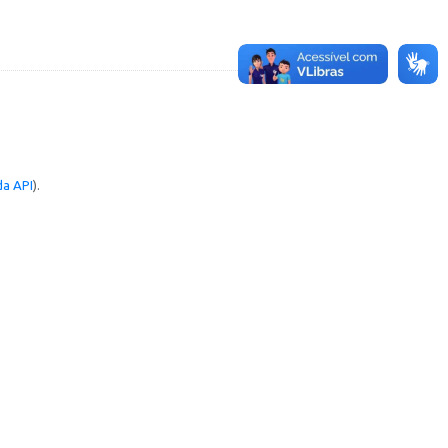
a API
).