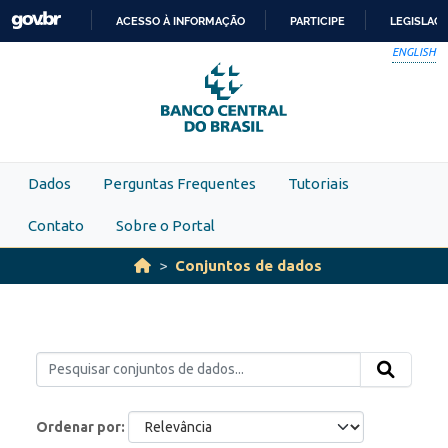
Skip to main content
ACESSO À INFORMAÇÃO
PARTICIPE
LEGISLAÇ
IR
ENGLISH
PARA
O
CONTEÚDO
Dados
Perguntas Frequentes
Tutoriais
Contato
Sobre o Portal
Conjuntos de dados
Ordenar por