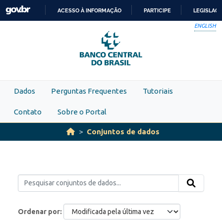
Skip to main content
ACESSO À INFORMAÇÃO
PARTICIPE
LEGISLAÇ
IR
ENGLISH
PARA
O
CONTEÚDO
Dados
Perguntas Frequentes
Tutoriais
Contato
Sobre o Portal
Conjuntos de dados
Ordenar por