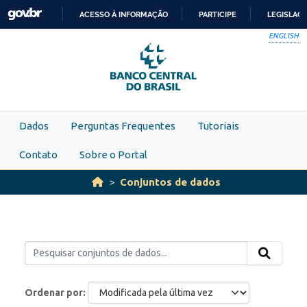
Skip to main content
ACESSO À INFORMAÇÃO
PARTICIPE
LEGISLAÇ
IR
ENGLISH
PARA
O
CONTEÚDO
Dados
Perguntas Frequentes
Tutoriais
Contato
Sobre o Portal
Conjuntos de dados
Ordenar por