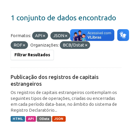
1 conjunto de dados encontrado
Formatos:
API
JSON
Etiquetas:
IED
ROF
Organizações:
BCB/Dstat
Filtrar Resultados
Publicação dos registros de capitais
estrangeiros
Os registros de capitais estrangeiros contemplam os
seguintes tipos de operações, criadas ou encerradas
em cada período data-base, no âmbito do sistema de
Registro Declaratório...
HTML
API
OData
JSON