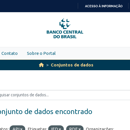
ACESSO À INFORMAÇÃO
IR
PARA
O
CONTEÚDO
Contato
Sobre o Portal
Conjuntos de dados
onjunto de dados encontrado
tos:
API
Etiquetas:
IED
RDE
Organizações: