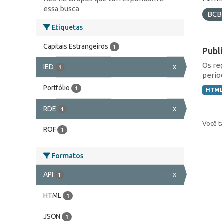
essa busca
BCB
Etiquetas
Capitais Estrangeiros
1
Publ
Os re
IED
x
1
perío
Portfólio
1
HTM
RDE
x
1
Você t
ROF
1
Formatos
API
x
1
HTML
1
JSON
1