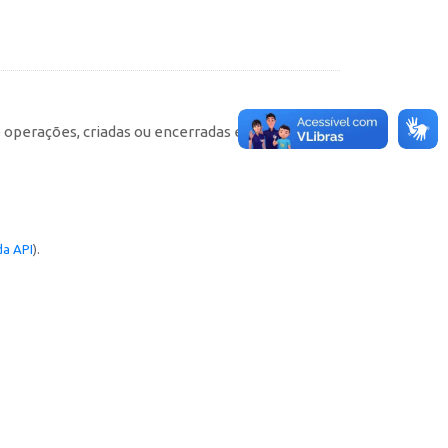
e operações, criadas ou encerradas em cada
a API
).