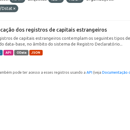
/Dstat
icação dos registros de capitais estrangeiros
gistros de capitais estrangeiros contemplam os seguintes tipos d
do data-base, no âmbito do sistema de Registro Declaratório...
L
API
OData
JSON
ambém pode ter acesso a esses registros usando a
API
(veja
Documentação d