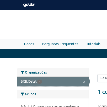
Skip to main content
Dados
Perguntas Frequentes
Tutoriais
Organizações
BCB/Dstat
x
1
1 c
Grupos
Forma
Não há Grupos que correspondam a