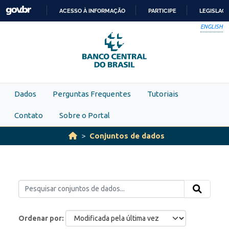
Skip to main content
ACESSO À INFORMAÇÃO
PARTICIPE
LEGISLAÇ
IR
ENGLISH
PARA
O
CONTEÚDO
Dados
Perguntas Frequentes
Tutoriais
Contato
Sobre o Portal
Conjuntos de dados
Ordenar por