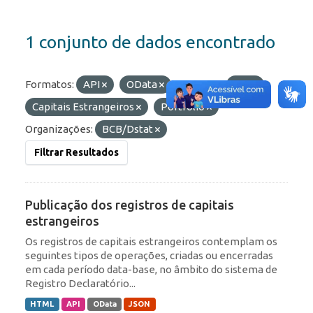
1 conjunto de dados encontrado
Formatos:
API
OData
Etiquetas:
IED
Capitais Estrangeiros
Portfólio
Organizações:
BCB/Dstat
Filtrar Resultados
Publicação dos registros de capitais
estrangeiros
Os registros de capitais estrangeiros contemplam os
seguintes tipos de operações, criadas ou encerradas
em cada período data-base, no âmbito do sistema de
Registro Declaratório...
HTML
API
OData
JSON