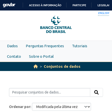
Skip to main content
ACESSO À INFORMAÇÃO
PARTICIPE
LEGISLAÇ
IR
ENGLISH
PARA
O
CONTEÚDO
Dados
Perguntas Frequentes
Tutoriais
Contato
Sobre o Portal
Conjuntos de dados
Ordenar por