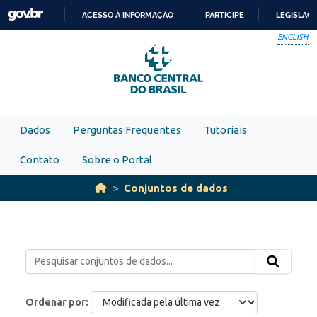
Skip to main content
ACESSO À INFORMAÇÃO
PARTICIPE
LEGISLAÇ
IR
ENGLISH
PARA
O
CONTEÚDO
Dados
Perguntas Frequentes
Tutoriais
Contato
Sobre o Portal
Conjuntos de dados
Ordenar por