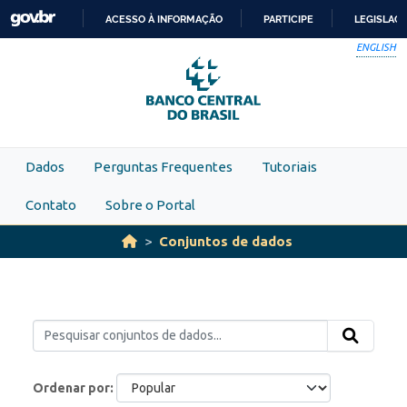
Skip to main content
ACESSO À INFORMAÇÃO
PARTICIPE
LEGISLAÇ
IR
ENGLISH
PARA
O
CONTEÚDO
Dados
Perguntas Frequentes
Tutoriais
Contato
Sobre o Portal
Conjuntos de dados
Ordenar por