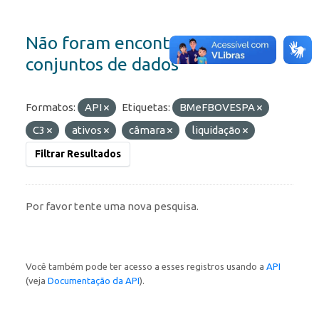
Não foram encontrados
conjuntos de dados
Formatos:
API
Etiquetas:
BMeFBOVESPA
C3
ativos
câmara
liquidação
Filtrar Resultados
Por favor tente uma nova pesquisa.
Você também pode ter acesso a esses registros usando a
API
(veja
Documentação da API
).